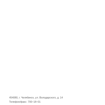
454080, г. Челябинск, ул. Володарского, д. 14
Телефон/факс: 700–18–01