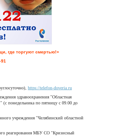
и, где торгуют смертью!»
-91
руглосуточно),
https://telefon-doveria.ru
реждения здравоохранения "Областная
 (с понедельника по пятницу с 09.00 до
зённого учреждения "Челябинский областной
нного реагирования МБУ СО "Кризисный