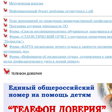
Методическая копилка
Информационный буклет проблемы скулшутинга-1.pdf
План мероприятий по проведению межведомственной профилактич
Программа изучения деятельности ОО
Форма «Список несовершеннолетних обучающихся, находящихся н
Форма «СТАТИСТИЧЕСКИЙ ОТЧЕТ о результатах проведения меж
"Подросток"»
Форма «КАРТА организации летнего отдыха и занятости несоверше
внутренних дел»
Форма «Информация об организации отдыха, оздоровления и занят
видах профилактического учета в летний период»
ТЕЛЕФОН ДОВЕРИЯ