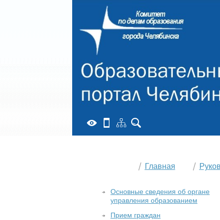
Главная
Руко
Основные сведения об органе
управления образованием
Прием граждан