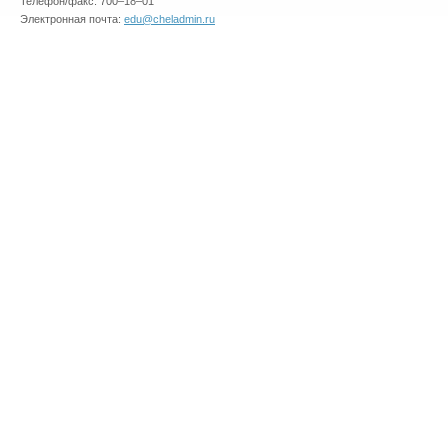
Телефон/факс: 700–18–01
Электронная почта:
edu@cheladmin.ru