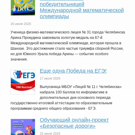
победительницей
Международной математической
олимпиады
20 июля 2026
Ученица физико-математического лицея № 31 города Челябинска
Арина Прокудина завоевала золотую медаль на 67-й
Международной математической олимпиаде, которая прошла в
Шанхае. Это достижение стало частью триумфа сборной России,
но для Южного Урала победа Арины — событие особого
значения.
Еще одна Победа на ЕГЭ!
17 июля 2026
Выпускница МБОУ «Лицей № 11 г. Челябинска»
набрала 100 баллов по информатике в
дополнительные дни основного периода
государственно итоговой аттестации по образовательным
программам среднего общего образования - ЕГЭ.
Обучающий онлайн-проект
«Безопасные дороги»
15 июля 2026